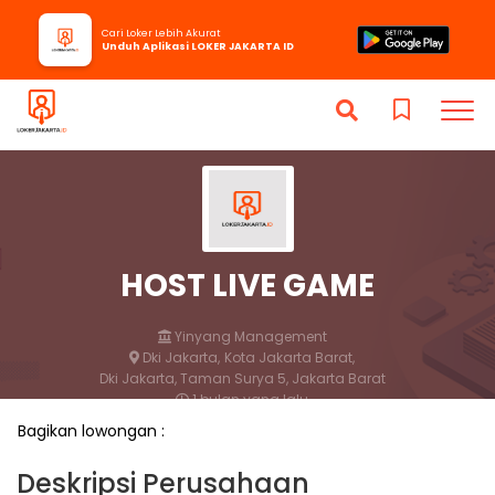
Cari Loker Lebih Akurat
Unduh Aplikasi LOKER JAKARTA ID
HOST LIVE GAME
Yinyang Management
Dki Jakarta,
Kota Jakarta Barat,
Dki Jakarta, Taman Surya 5, Jakarta Barat
1 bulan yang lalu
Bagikan lowongan :
Lamar
Simpan
Deskripsi Perusahaan