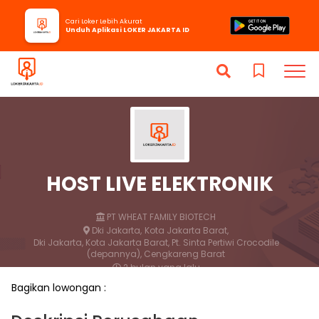
Cari Loker Lebih Akurat
Unduh Aplikasi LOKER JAKARTA ID
HOST LIVE ELEKTRONIK
PT WHEAT FAMILY BIOTECH
Dki Jakarta,
Kota Jakarta Barat,
Dki Jakarta, Kota Jakarta Barat, Pt. Sinta Pertiwi Crocodile
(depannya), Cengkareng Barat
2 bulan yang lalu
Bagikan lowongan :
Lamar
Simpan