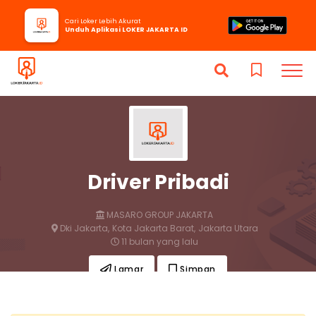
Cari Loker Lebih Akurat
Unduh Aplikasi LOKER JAKARTA ID
Driver Pribadi
MASARO GROUP JAKARTA
Dki Jakarta,
Kota Jakarta Barat,
Jakarta Utara
11 bulan yang lalu
Lamar
Simpan