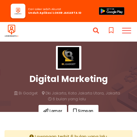
Cari Loker Lebih Akurat
Unduh Aplikasi LOKER JAKARTA ID
Digital Marketing
Bi Gadget
Dki Jakarta,
Kota Jakarta Utara,
Jakarta
6 bulan yang lalu
Lamar
Simpan
Lowongan terbit 6 bulan yang lalu.