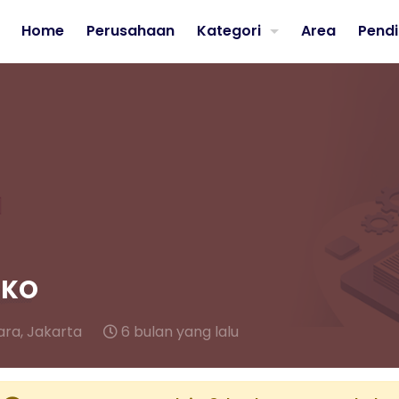
Home
Perusahaan
Kategori
Area
Pendi
OKO
ara,
Jakarta
6 bulan yang lalu