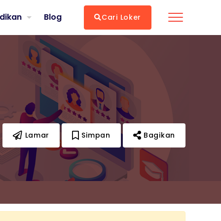
dikan
Blog
Cari Loker
Lamar
Simpan
Bagikan