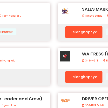
SALES MAR
1 jam yang lalu
Trinova cargo
& Minuman
Selengkapnya
WAITRESS 
ri yang lalu
Oh My Grill
K
Selengkapnya
 Leader and Crew)
DRIVER OPE
ari yang lalu
SOEMBER DUNIA