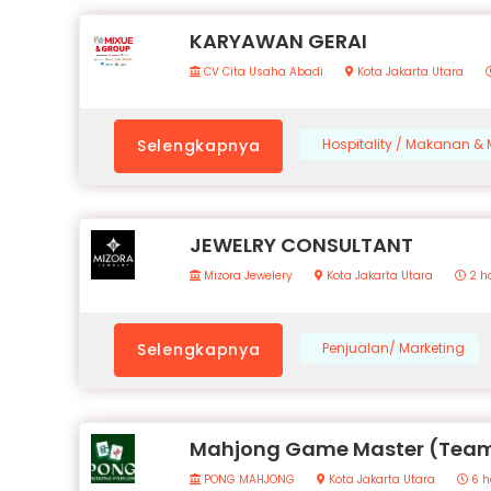
KARYAWAN GERAI
CV Cita Usaha Abadi
Kota Jakarta Utara
Selengkapnya
Hospitality / Makanan 
JEWELRY CONSULTANT
Mizora Jewelery
Kota Jakarta Utara
2 ha
Selengkapnya
Penjualan/ Marketing
Mahjong Game Master (Team
PONG MAHJONG
Kota Jakarta Utara
6 h