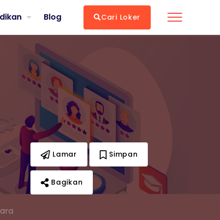
dikan
Blog
Cari Loker
Lamar
Simpan
Bagikan
tara