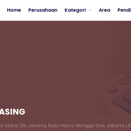
Home
Perusahaan
Kategori
Area
Pendi
ASING
a Utara,
Dki Jakarta, Ruko Harco Mangga Dua, Jakarta U