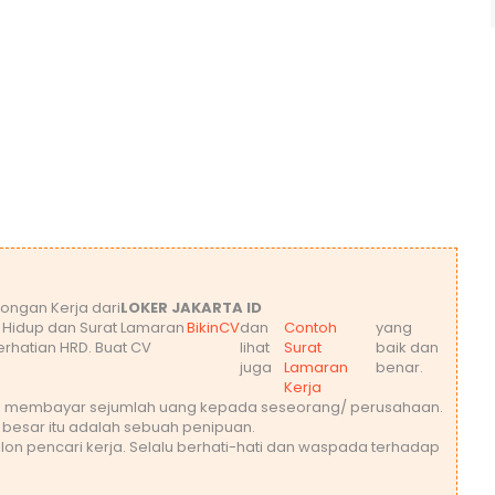
ongan Kerja dari
LOKER JAKARTA ID
t Hidup dan Surat Lamaran
BikinCV
dan
Contoh
yang
rhatian HRD. Buat CV
lihat
Surat
baik dan
juga
Lamaran
benar.
Kerja
leh membayar sejumlah uang kepada seseorang/ perusahaan.
 besar itu adalah sebuah penipuan.
lon pencari kerja. Selalu berhati-hati dan waspada terhadap