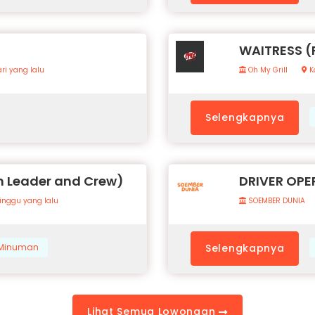
WAITRESS 
ri yang lalu
Oh My Grill
K
Selengkapnya
 Leader and Crew)
DRIVER OPE
inggu yang lalu
SOEMBER DUNIA
& Minuman
Selengkapnya
Lihat Semua Lowongan