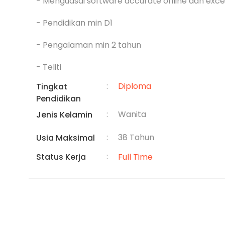
- Menguasai software accurate online dan excel
- Pendidikan min D1

- Pengalaman min 2 tahun

- Teliti
:
Diploma
Tingkat
Pendidikan
:
Wanita
Jenis Kelamin
:
38 Tahun
Usia Maksimal
:
Status Kerja
Full Time