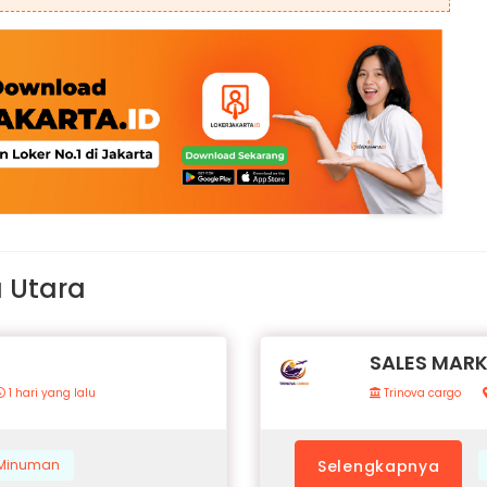
a Utara
SALES MAR
1 hari yang lalu
Trinova cargo
& Minuman
Selengkapnya