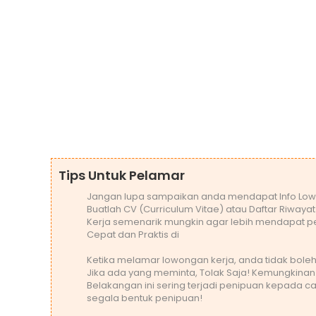
Tips Untuk Pelamar
Jangan lupa sampaikan anda mendapat Info Low
Buatlah CV (Curriculum Vitae) atau Daftar Riwaya
Kerja semenarik mungkin agar lebih mendapat pe
Cepat dan Praktis di
Ketika melamar lowongan kerja, anda tidak bo
Jika ada yang meminta, Tolak Saja! Kemungkinan
Belakangan ini sering terjadi penipuan kepada ca
segala bentuk penipuan!