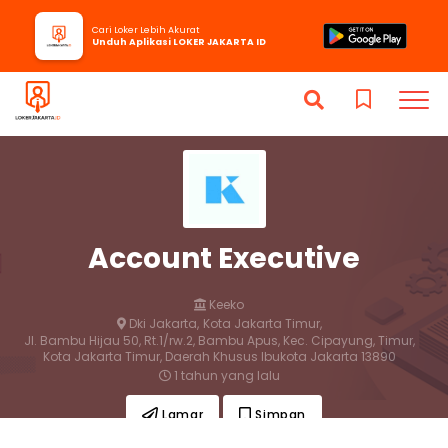
Cari Loker Lebih Akurat
Unduh Aplikasi LOKER JAKARTA ID
Account Executive
Keeko
Dki Jakarta,
Kota Jakarta Timur,
Jl. Bambu Hijau 50, Rt.1/rw.2, Bambu Apus, Kec. Cipayung, Timur,
Kota Jakarta Timur, Daerah Khusus Ibukota Jakarta 13890
1 tahun yang lalu
Lamar
Simpan