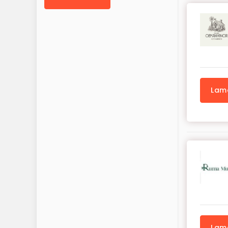
Lam
Lam