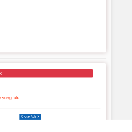
ed
 yang lalu
Close Ads X