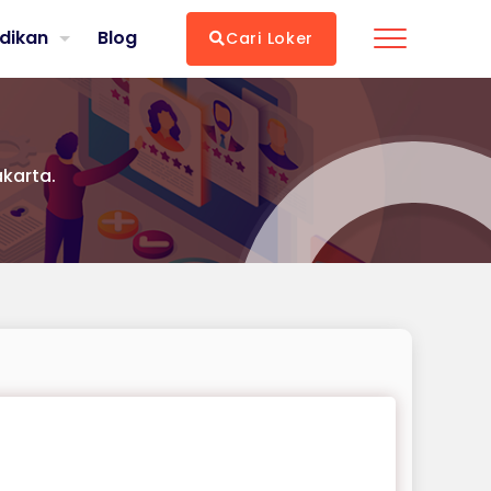
dikan
Blog
Cari Loker
akarta.