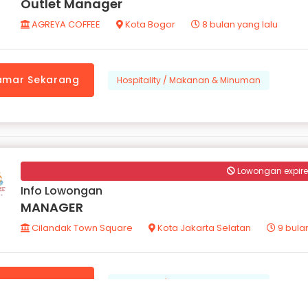
Outlet Manager
AGREYA COFFEE
Kota Bogor
8 bulan yang lalu
amar Sekarang
Hospitality / Makanan & Minuman
Lowongan expir
Info Lowongan
MANAGER
Cilandak Town Square
Kota Jakarta Selatan
9 bulan
amar Sekarang
Hospitality / Makanan & Minuman