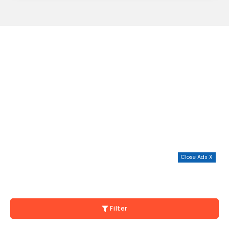
Close Ads X
Filter