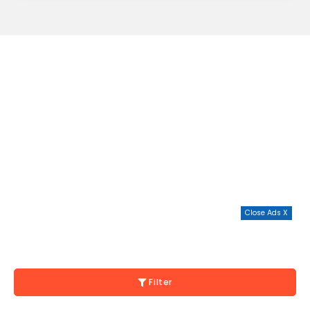
Close Ads X
Filter