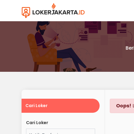
Ber
Oops!
L
Cari Loker
Cari Loker