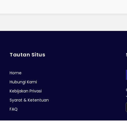
Tautan Situs
Home
Hubungi Kami
Kebijakan Privasi
Syarat & Ketentuan
FAQ