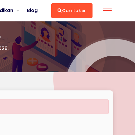
dikan
Blog
Cari Loker
r
026.