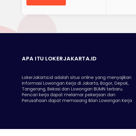
APA ITU LOKERJAKARTA.ID
LokerJakarta.id adalah situs online yang menyajikan
Informasi Lowongan Kerja di Jakarta, Bogor, Depok,
Tangerang, Bekasi dan Lowongan BUMN terbaru.
Pencari kerja dapat melamar pekerjaan dan
Perusahaan dapat memasang Iklan Lowongan Kerja