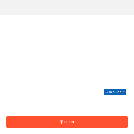
Close Ads X
Filter