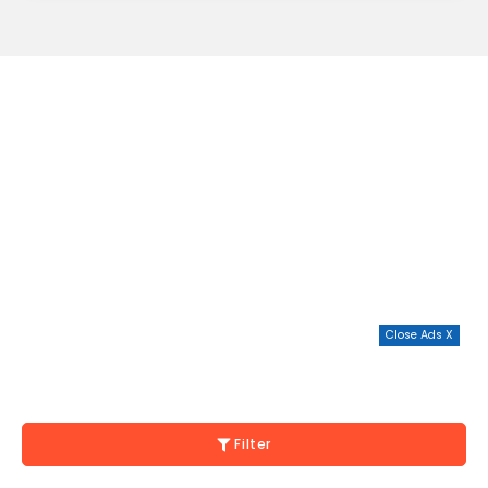
Close Ads X
Filter