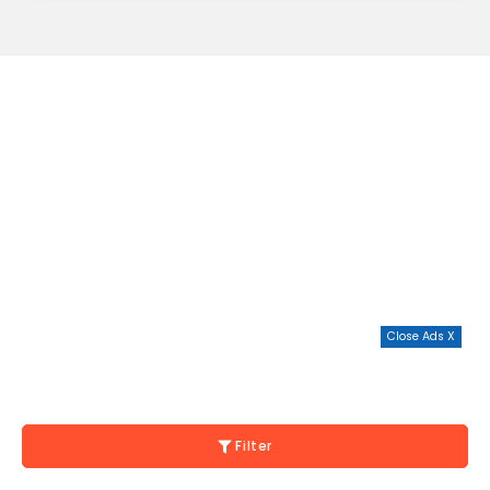
Close Ads X
Filter