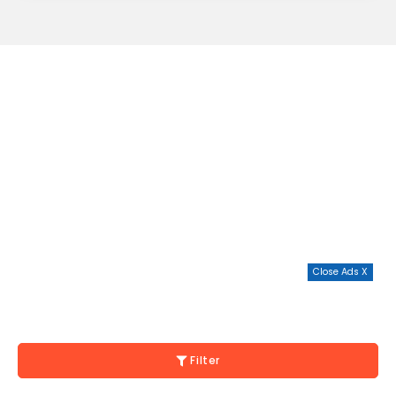
Close Ads X
Filter