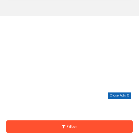
Close Ads X
Filter