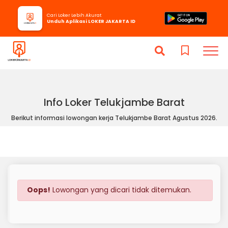
Cari Loker Lebih Akurat
Unduh Aplikasi LOKER JAKARTA ID
Info Loker Telukjambe Barat
Berikut informasi lowongan kerja Telukjambe Barat Agustus 2026.
Oops!
Lowongan yang dicari tidak ditemukan.