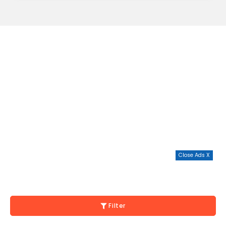
Close Ads X
Filter