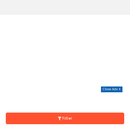
Close Ads X
Filter