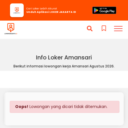
Cari Loker Lebih Akurat
Unduh Aplikasi LOKER JAKARTA ID
Info Loker Amansari
Berikut informasi lowongan kerja Amansari Agustus 2026.
Oops!
Lowongan yang dicari tidak ditemukan.