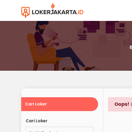
B
Oops!
L
Cari Loker
Cari Loker