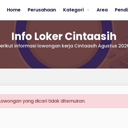
Home
Perusahaan
Kategori
Area
Pendi
Info Loker Cintaasih
erikut informasi lowongan kerja Cintaasih Agustus 202
owongan yang dicari tidak ditemukan.