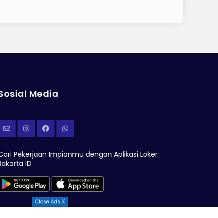
Sosial Media
Cari Pekerjaan Impianmu dengan Aplikasi Loker
Jakarta ID
Close Ads X