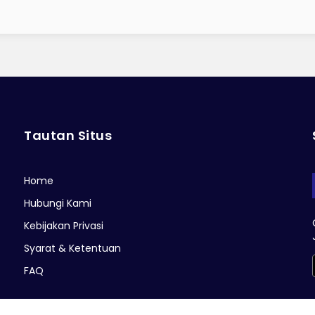
Tautan Situs
Home
Hubungi Kami
Kebijakan Privasi
Syarat & Ketentuan
FAQ