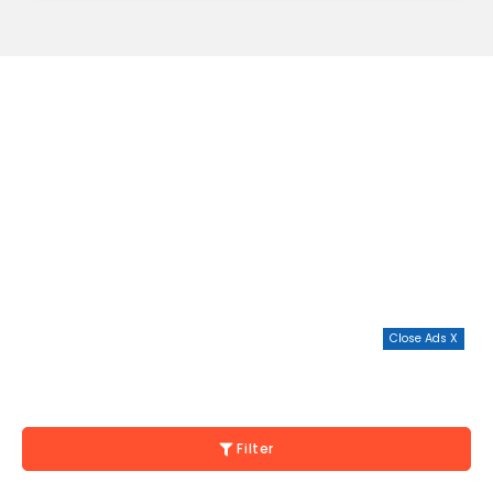
Close Ads X
Filter