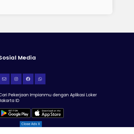
Sosial Media
Cari Pekerjaan Impianmu dengan Aplikasi Loker
Jakarta ID
Close Ads X