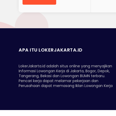
APA ITU LOKERJAKARTA.ID
LokerJakarta.id adalah situs online yang menyajikan
Informasi Lowongan Kerja di Jakarta, Bogor, Depok,
Tangerang, Bekasi dan Lowongan BUMN terbaru.
Pencari kerja dapat melamar pekerjaan dan
Perusahaan dapat memasang Iklan Lowongan Kerja