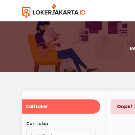
Be
Oops!
L
Cari Loker
Cari Loker