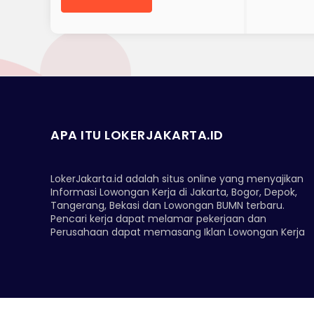
APA ITU LOKERJAKARTA.ID
LokerJakarta.id adalah situs online yang menyajikan
Informasi Lowongan Kerja di Jakarta, Bogor, Depok,
Tangerang, Bekasi dan Lowongan BUMN terbaru.
Pencari kerja dapat melamar pekerjaan dan
Perusahaan dapat memasang Iklan Lowongan Kerja