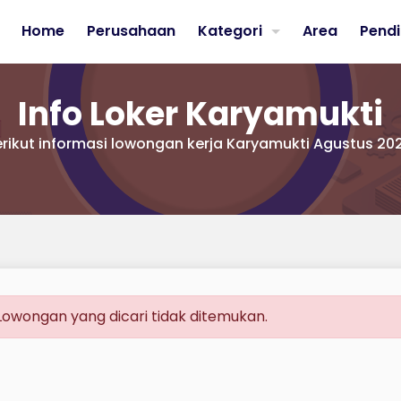
Home
Perusahaan
Kategori
Area
Pendi
Info Loker Karyamukti
rikut informasi lowongan kerja Karyamukti Agustus 20
owongan yang dicari tidak ditemukan.