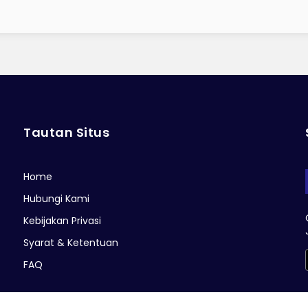
Tautan Situs
Home
Hubungi Kami
Kebijakan Privasi
Syarat & Ketentuan
FAQ