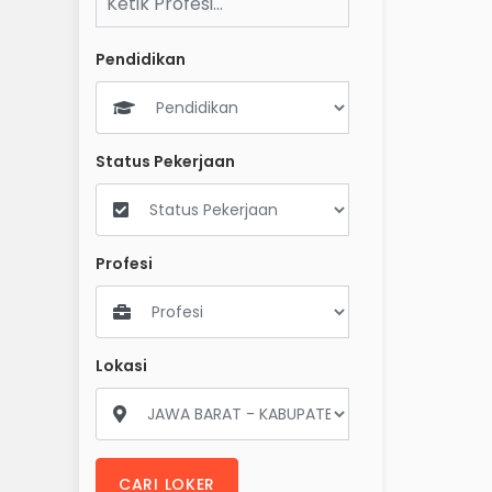
Pendidikan
Status Pekerjaan
Profesi
Lokasi
CARI LOKER