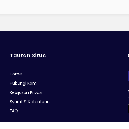
Tautan Situs
Home
Hubungi Kami
Kebijakan Privasi
Syarat & Ketentuan
FAQ