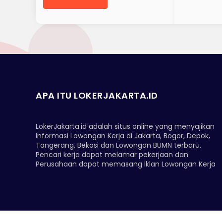
APA ITU LOKERJAKARTA.ID
LokerJakarta.id adalah situs online yang menyajikan
Informasi Lowongan Kerja di Jakarta, Bogor, Depok,
Tangerang, Bekasi dan Lowongan BUMN terbaru.
Pencari kerja dapat melamar pekerjaan dan
Perusahaan dapat memasang Iklan Lowongan Kerja