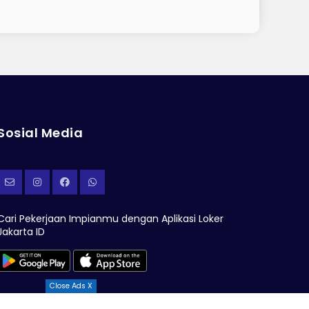
Sosial Media
Cari Pekerjaan Impianmu dengan Aplikasi Loker
Jakarta ID
Close Ads X