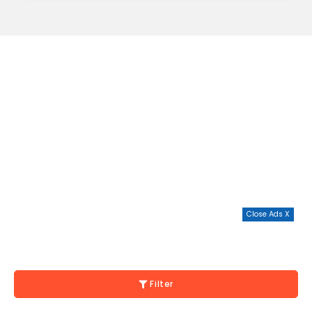
Close Ads X
Filter