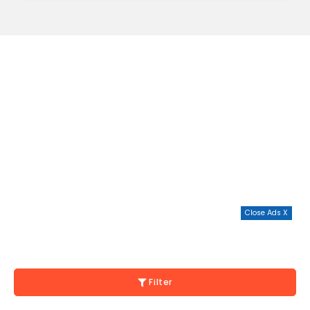
Close Ads X
Filter