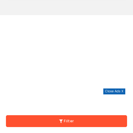
Close Ads X
Filter