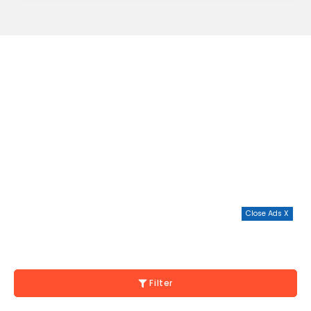
Close Ads X
Filter