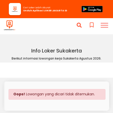
Cari Loker Lebih Akurat
Unduh Aplikasi LOKER JAKARTA ID
Info Loker Sukakerta
Berikut informasi lowongan kerja Sukakerta Agustus 2026.
Oops!
Lowongan yang dicari tidak ditemukan.