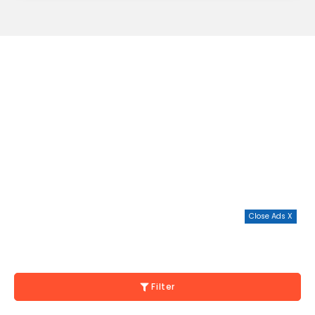
Close Ads X
Filter