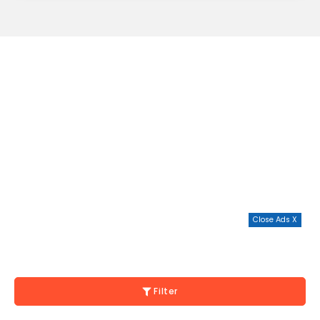
Close Ads X
Filter