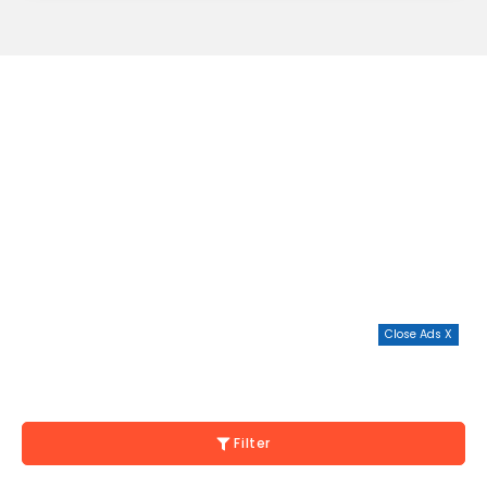
Close Ads X
Filter