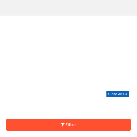
Close Ads X
Filter