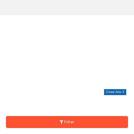
Close Ads X
Filter