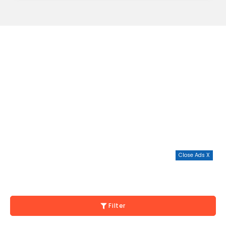
Close Ads X
Filter