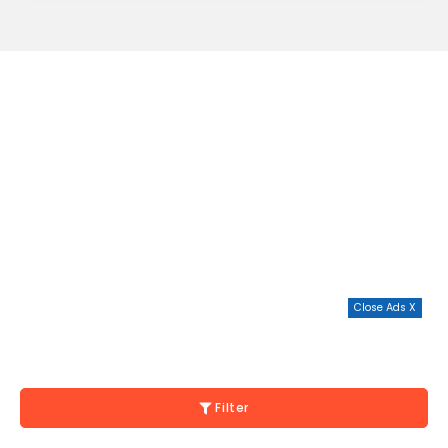
Close Ads X
Filter