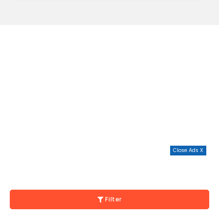
Close Ads X
Filter