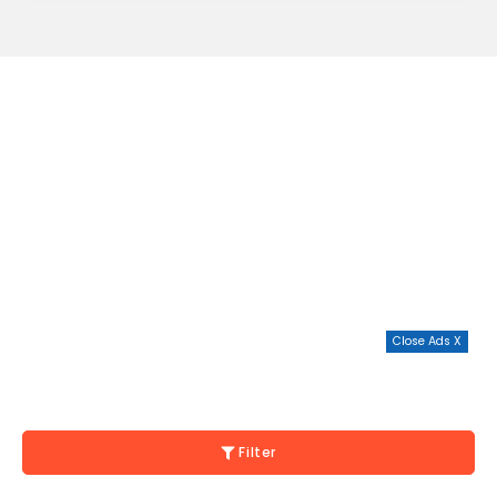
Close Ads X
Filter