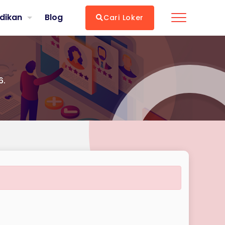
dikan
Blog
Cari Loker
6.