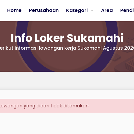
Home
Perusahaan
Kategori
Area
Pendi
Info Loker Sukamahi
erikut informasi lowongan kerja Sukamahi Agustus 202
owongan yang dicari tidak ditemukan.