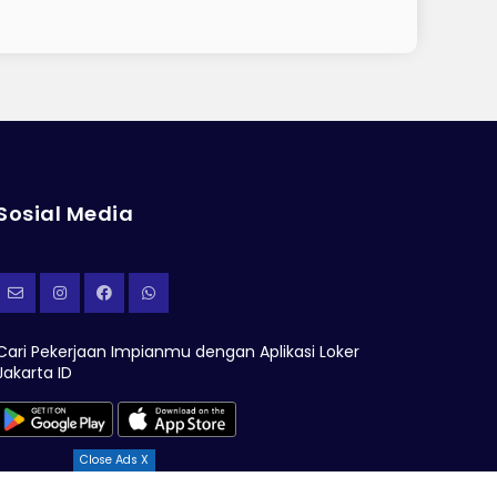
Sosial Media
Cari Pekerjaan Impianmu dengan Aplikasi Loker
Jakarta ID
Close Ads X