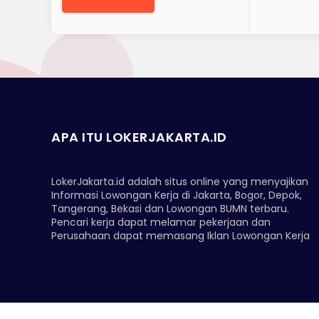
APA ITU LOKERJAKARTA.ID
LokerJakarta.id adalah situs online yang menyajikan
Informasi Lowongan Kerja di Jakarta, Bogor, Depok,
Tangerang, Bekasi dan Lowongan BUMN terbaru.
Pencari kerja dapat melamar pekerjaan dan
Perusahaan dapat memasang Iklan Lowongan Kerja