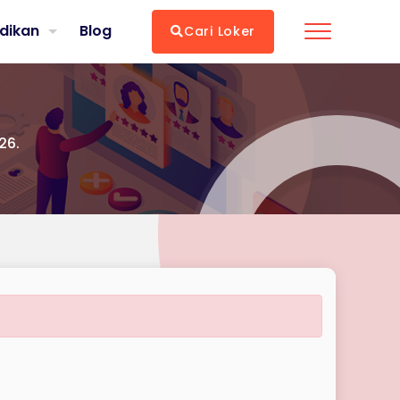
dikan
Blog
Cari Loker
26.