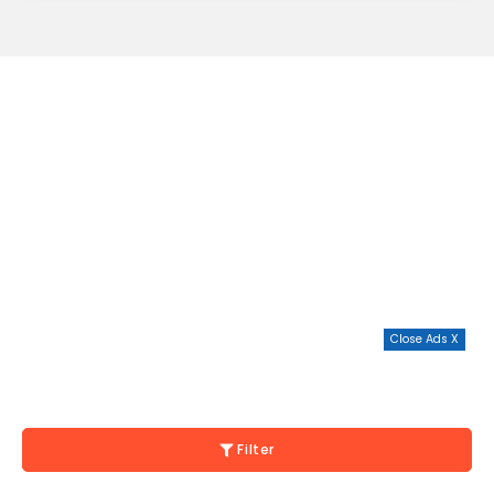
Close Ads X
Filter