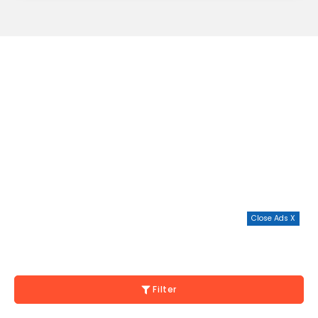
Close Ads X
Filter