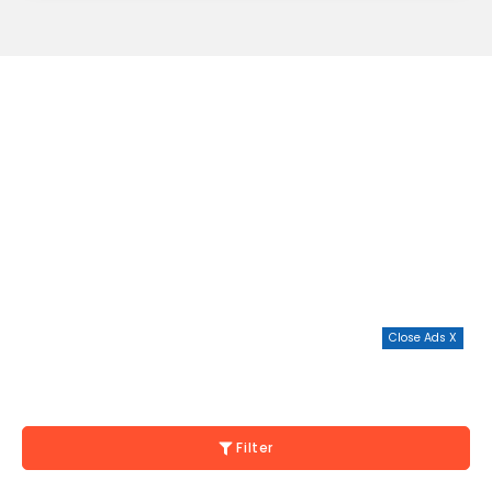
Close Ads X
Filter