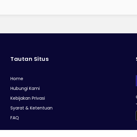
Tautan Situs
Home
Hubungi Kami
Kebijakan Privasi
Syarat & Ketentuan
FAQ