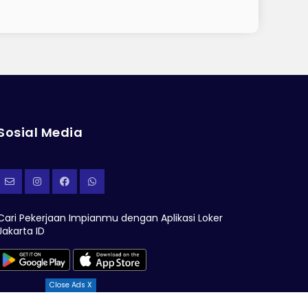
Sosial Media
Cari Pekerjaan Impianmu dengan Aplikasi Loker
Jakarta ID
Close Ads X