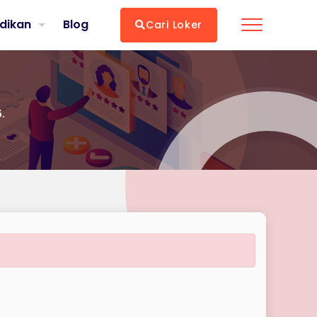
dikan
Blog
Cari Loker
.