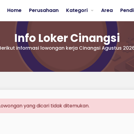
Home
Perusahaan
Kategori
Area
Pendi
Info Loker Cinangsi
Berikut informasi lowongan kerja Cinangsi Agustus 2026
owongan yang dicari tidak ditemukan.