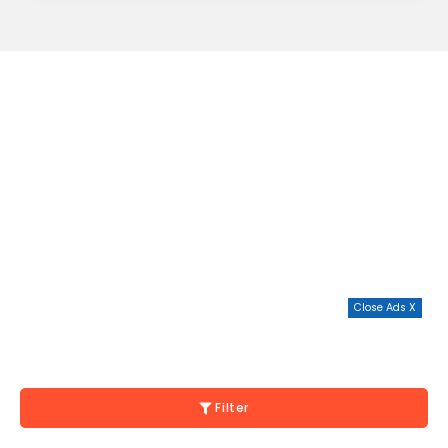
Close Ads X
Filter