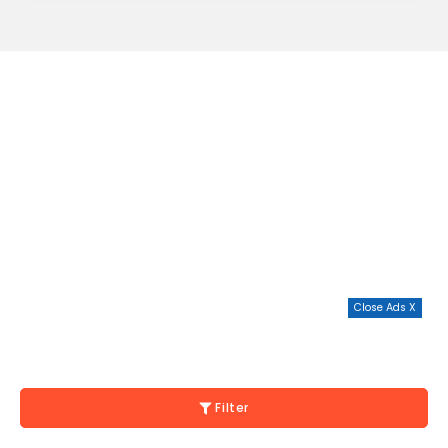
Close Ads X
Filter