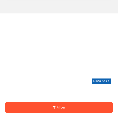
Close Ads X
Filter