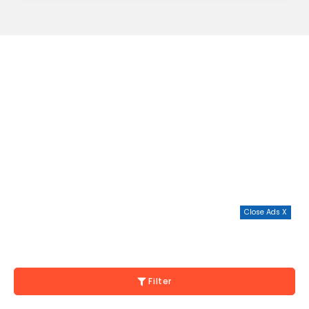
Close Ads X
Filter